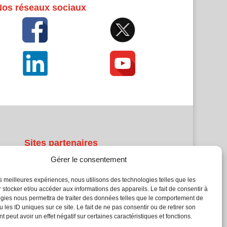
Nos réseaux sociaux
Sites partenaires
Gérer le consentement
5Façades
Atrium Patrimoine
les meilleures expériences, nous utilisons des technologies telles que les
 stocker et/ou accéder aux informations des appareils. Le fait de consentir à
Kiosque 21
gies nous permettra de traiter des données telles que le comportement de
L'Atelier Bois
 les ID uniques sur ce site. Le fait de ne pas consentir ou de retirer son
Planète Bâtiment
 peut avoir un effet négatif sur certaines caractéristiques et fonctions.
Woodsurfer