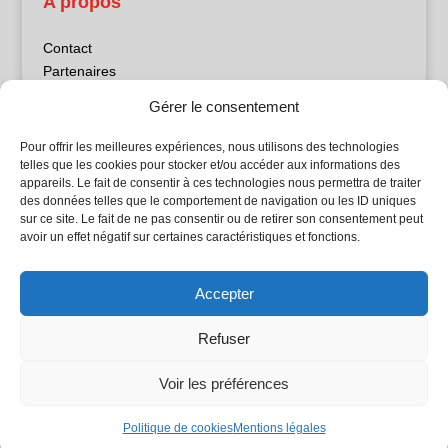
A propos
Contact
Partenaires
Publicité
Gérer le consentement
Mentions légales
Politique de confidentialité
Pour offrir les meilleures expériences, nous utilisons des technologies
Sites partenaires
telles que les cookies pour stocker et/ou accéder aux informations des
appareils. Le fait de consentir à ces technologies nous permettra de traiter
des données telles que le comportement de navigation ou les ID uniques
5Façades
sur ce site. Le fait de ne pas consentir ou de retirer son consentement peut
Atrium Patrimoine
avoir un effet négatif sur certaines caractéristiques et fonctions.
Kiosque 21
L'Atelier Bois
Accepter
Planète Bâtiment
Woodsurfer
Refuser
batijournal TV
Voir les préférences
© Batijournal 2024
Politique de cookies
Mentions légales