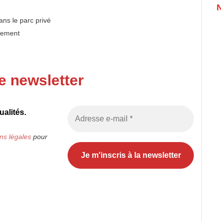
ans le parc privé
rgement
e newsletter
alités.
ns légales
pour