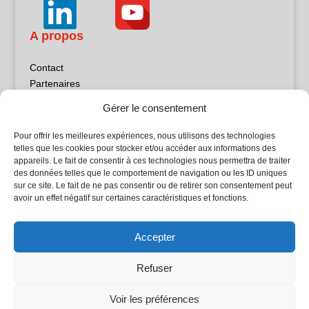
A propos
Contact
Partenaires
Publicité
Gérer le consentement
Mentions légales
Politique de confidentialité
Pour offrir les meilleures expériences, nous utilisons des technologies
Sites partenaires
telles que les cookies pour stocker et/ou accéder aux informations des
appareils. Le fait de consentir à ces technologies nous permettra de traiter
des données telles que le comportement de navigation ou les ID uniques
5Façades
sur ce site. Le fait de ne pas consentir ou de retirer son consentement peut
Atrium Patrimoine
avoir un effet négatif sur certaines caractéristiques et fonctions.
Kiosque 21
L'Atelier Bois
Accepter
Planète Bâtiment
Woodsurfer
Refuser
batijournal TV
Voir les préférences