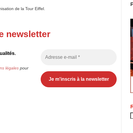
P
isation de la Tour Eiffel.
e newsletter
alités.
ns légales
pour
R