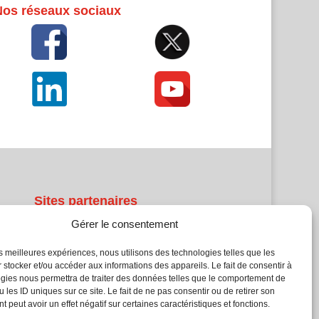
Nos réseaux sociaux
Sites partenaires
Gérer le consentement
5Façades
Atrium Patrimoine
les meilleures expériences, nous utilisons des technologies telles que les
 stocker et/ou accéder aux informations des appareils. Le fait de consentir à
Kiosque 21
gies nous permettra de traiter des données telles que le comportement de
L'Atelier Bois
 les ID uniques sur ce site. Le fait de ne pas consentir ou de retirer son
Planète Bâtiment
 peut avoir un effet négatif sur certaines caractéristiques et fonctions.
Woodsurfer