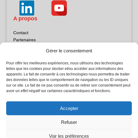
A propos
Contact
Partenaires
Publicité
Gérer le consentement
Mentions légales
Politique de confidentialité
Pour offrir les meilleures expériences, nous utilisons des technologies
Sites partenaires
telles que les cookies pour stocker et/ou accéder aux informations des
appareils. Le fait de consentir à ces technologies nous permettra de traiter
des données telles que le comportement de navigation ou les ID uniques
5Façades
sur ce site. Le fait de ne pas consentir ou de retirer son consentement peut
Atrium Patrimoine
avoir un effet négatif sur certaines caractéristiques et fonctions.
Kiosque 21
L'Atelier Bois
Accepter
Planète Bâtiment
Woodsurfer
Refuser
batijournal TV
Voir les préférences