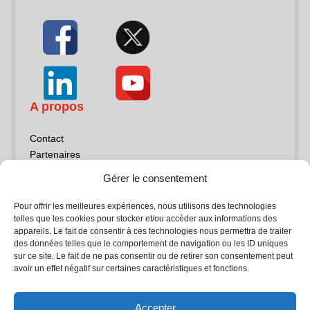
A propos
Contact
Partenaires
Publicité
Gérer le consentement
Mentions légales
Politique de confidentialité
Pour offrir les meilleures expériences, nous utilisons des technologies
Sites partenaires
telles que les cookies pour stocker et/ou accéder aux informations des
appareils. Le fait de consentir à ces technologies nous permettra de traiter
des données telles que le comportement de navigation ou les ID uniques
5Façades
sur ce site. Le fait de ne pas consentir ou de retirer son consentement peut
Atrium Patrimoine
avoir un effet négatif sur certaines caractéristiques et fonctions.
Kiosque 21
L'Atelier Bois
Accepter