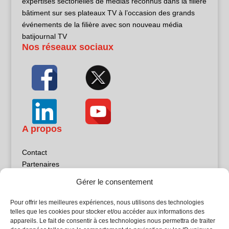
expertises sectorielles de médias reconnus dans la filière
bâtiment sur ses plateaux TV à l’occasion des grands
événements de la filière avec son nouveau média
batijournal TV
Nos réseaux sociaux
A propos
Contact
Partenaires
Publicité
Gérer le consentement
Mentions légales
Politique de confidentialité
Pour offrir les meilleures expériences, nous utilisons des technologies
Sites partenaires
telles que les cookies pour stocker et/ou accéder aux informations des
appareils. Le fait de consentir à ces technologies nous permettra de traiter