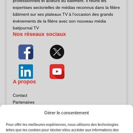
professionnels et acteurs du bâtiment. Il réunit les
expertises sectorielles de médias reconnus dans la filière
bâtiment sur ses plateaux TV à l’occasion des grands
événements de la filière avec son nouveau média
batijournal TV
Nos réseaux sociaux
A propos
Contact
Partenaires
Publicité
Gérer le consentement
Mentions légales
Politique de confidentialité
Pour offrir les meilleures expériences, nous utilisons des technologies
Sites partenaires
telles que les cookies pour stocker et/ou accéder aux informations des