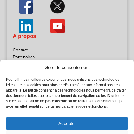
A propos
Contact
Partenaires
Publicité
Gérer le consentement
Mentions légales
Politique de confidentialité
Pour offrir les meilleures expériences, nous utilisons des technologies
Sites partenaires
telles que les cookies pour stocker et/ou accéder aux informations des
appareils. Le fait de consentir à ces technologies nous permettra de traiter
des données telles que le comportement de navigation ou les ID uniques
5Façades
sur ce site. Le fait de ne pas consentir ou de retirer son consentement peut
Atrium Patrimoine
avoir un effet négatif sur certaines caractéristiques et fonctions.
Kiosque 21
L'Atelier Bois
Accepter
Planète Bâtiment
Woodsurfer