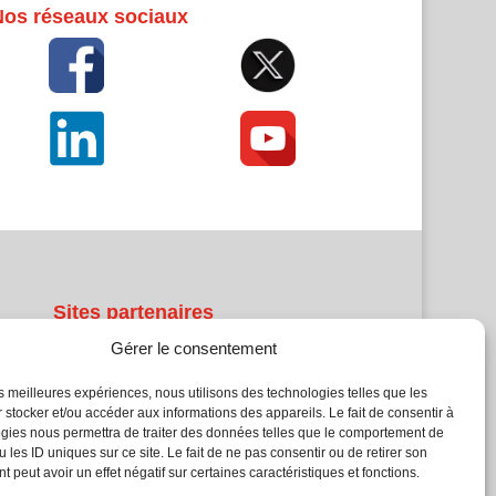
Nos réseaux sociaux
Sites partenaires
Gérer le consentement
5Façades
Atrium Patrimoine
les meilleures expériences, nous utilisons des technologies telles que les
 stocker et/ou accéder aux informations des appareils. Le fait de consentir à
Kiosque 21
gies nous permettra de traiter des données telles que le comportement de
L'Atelier Bois
 les ID uniques sur ce site. Le fait de ne pas consentir ou de retirer son
Planète Bâtiment
 peut avoir un effet négatif sur certaines caractéristiques et fonctions.
Woodsurfer