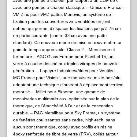
avec une pompe à chaleur, par rapport à un COP de 6
avec une pompe à chaleur classique. – Umicore France-
VM Zinc pour VMZ pattes Monovis, un système de
fixation pour les couvertures zinc ventilées en joint
debout qui permet d’espacer les fixations jusqu’à 75 cm
en partie courante (contre 33 cm avec une patte
standard). Ce nouveau mode de mise en œuvre offre un
gain de temps appréciable. Classe 2 – Menuiserie et
fermeture – AGC Glass Europe pour Planibel Tri, un
verre à couche destiné aux triples vitrages de nouvelle
génération. – Lapeyre Industries/Aldes pour Ventiléo –
MC France pour Vision+, une menuiserie mixte bois/alu
adoptant une technique d’ouvrant à déplacement vertical
motorisé. – Millet pour Ekhome, une gamme de
menuiseries multimatériaux, optimisée sur le plan de la
thermique, de l’étanchéité à l’air et de la conception
durable. – R&G Metallbau pour Sky Frame, un système
de fenêtres coulissantes sans cadre, high-tech, sans
aucun pont thermique, conçu avec profils en résine
époxy renforcée de fibre de verre (PRV), collés autour