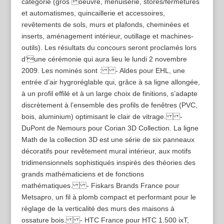
catégorie (gros oeuvre, menuiserie, stores/fermetures
et automatismes, quincaillerie et accessoires,
revêtements de sols, murs et plafonds, cheminées et
inserts, aménagement intérieur, outillage et machines-
outils). Les résultats du concours seront proclamés lors
d’une cérémonie qui aura lieu le lundi 2 novembre
2009. Les nominés sont : - Aldes pour EHL, une
entrée d’air hygroréglable qui, grâce à sa ligne allongée,
à un profil effilé et à un large choix de finitions, s’adapte
discrètement à l’ensemble des profils de fenêtres (PVC,
bois, aluminium) optimisant le clair de vitrage. -
DuPont de Nemours pour Corian 3D Collection. La ligne
Math de la collection 3D est une série de six panneaux
décoratifs pour revêtement mural intérieur, aux motifs
tridimensionnels sophistiqués inspirés des théories des
grands mathématiciens et de fonctions
mathématiques. - Fiskars Brands France pour
Metsapro, un fil à plomb compact et performant pour le
réglage de la verticalité des murs des maisons à
ossature bois. - HTC France pour HTC 1.500 ixT,