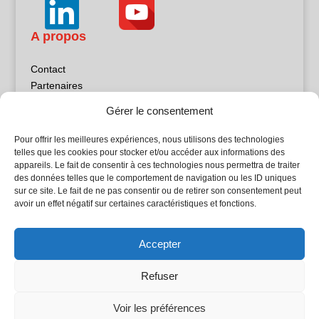
A propos
Contact
Partenaires
Publicité
Gérer le consentement
Mentions légales
Politique de confidentialité
Pour offrir les meilleures expériences, nous utilisons des technologies
Sites partenaires
telles que les cookies pour stocker et/ou accéder aux informations des
appareils. Le fait de consentir à ces technologies nous permettra de traiter
des données telles que le comportement de navigation ou les ID uniques
5Façades
sur ce site. Le fait de ne pas consentir ou de retirer son consentement peut
Atrium Patrimoine
avoir un effet négatif sur certaines caractéristiques et fonctions.
Kiosque 21
L'Atelier Bois
Accepter
Planète Bâtiment
Woodsurfer
Refuser
batijournal TV
Voir les préférences