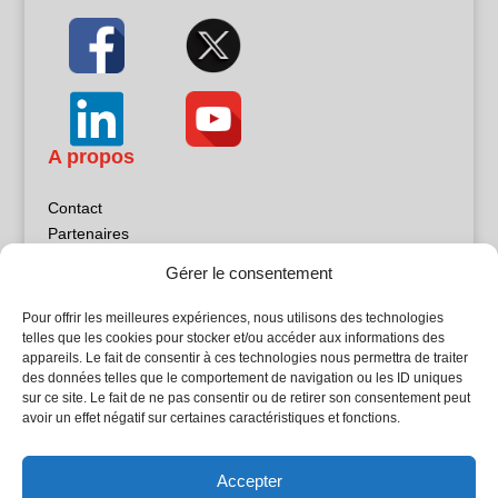
A propos
Contact
Partenaires
Publicité
Gérer le consentement
Mentions légales
Politique de confidentialité
Pour offrir les meilleures expériences, nous utilisons des technologies
Sites partenaires
telles que les cookies pour stocker et/ou accéder aux informations des
appareils. Le fait de consentir à ces technologies nous permettra de traiter
des données telles que le comportement de navigation ou les ID uniques
5Façades
sur ce site. Le fait de ne pas consentir ou de retirer son consentement peut
Atrium Patrimoine
avoir un effet négatif sur certaines caractéristiques et fonctions.
Kiosque 21
L'Atelier Bois
Accepter
Planète Bâtiment