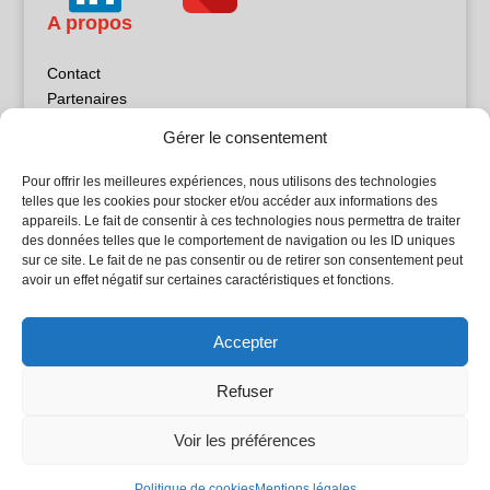
A propos
Contact
Partenaires
Publicité
Gérer le consentement
Mentions légales
Politique de confidentialité
Pour offrir les meilleures expériences, nous utilisons des technologies
Sites partenaires
telles que les cookies pour stocker et/ou accéder aux informations des
appareils. Le fait de consentir à ces technologies nous permettra de traiter
des données telles que le comportement de navigation ou les ID uniques
5Façades
sur ce site. Le fait de ne pas consentir ou de retirer son consentement peut
Atrium Patrimoine
avoir un effet négatif sur certaines caractéristiques et fonctions.
Kiosque 21
L'Atelier Bois
Accepter
Planète Bâtiment
Woodsurfer
Refuser
batijournal TV
Voir les préférences
© Batijournal 2024
Politique de cookies
Mentions légales