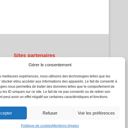
Sites partenaires
Gérer le consentement
5Façades
Atrium Patrimoine
les meilleures expériences, nous utilisons des technologies telles que les
Kiosque 21
 stocker et/ou accéder aux informations des appareils. Le fait de consentir à
gies nous permettra de traiter des données telles que le comportement de
L'Atelier Bois
 les ID uniques sur ce site. Le fait de ne pas consentir ou de retirer son
Planète Bâtiment
 peut avoir un effet négatif sur certaines caractéristiques et fonctions.
Woodsurfer
batijournal TV
cepter
Refuser
Voir les préférences
Politique de cookies
Mentions légales