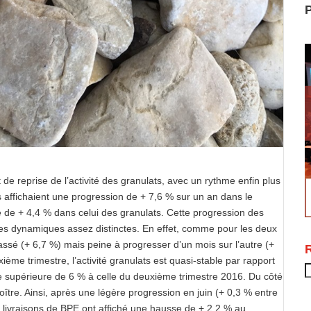
P
 reprise de l’activité des granulats, avec un rythme enfin plus
s affichaient une progression de + 7,6 % sur un an dans le
e de + 4,4 % dans celui des granulats. Cette progression des
s dynamiques assez distinctes. En effet, comme pour les deux
assé (+ 6,7 %) mais peine à progresser d’un mois sur l’autre (+
ème trimestre, l’activité granulats est quasi-stable par rapport
R
te supérieure de 6 % à celle du deuxième trimestre 2016. Du côté
tre. Ainsi, après une légère progression en juin (+ 0,3 % entre
es livraisons de BPE ont affiché une hausse de + 2,2 % au