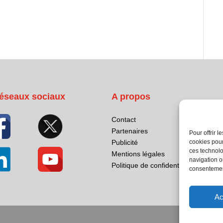
éseaux sociaux
A propos
Contact
Partenaires
Pour offrir 
Publicité
cookies pour
ces technolo
Mentions légales
navigation ou
Politique de confidentialité
consentement
Ac