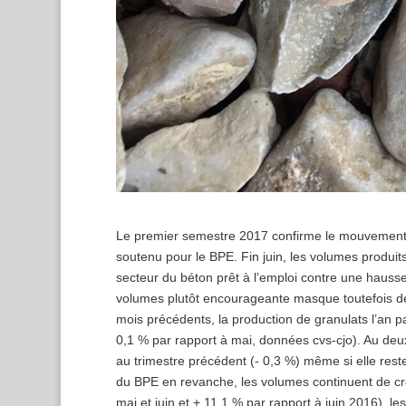
Le premier semestre 2017 confirme le mouvement de
soutenu pour le BPE. Fin juin, les volumes produit
secteur du béton prêt à l’emploi contre une hauss
volumes plutôt encourageante masque toutefois de
mois précédents, la production de granulats l’an p
0,1 % par rapport à mai, données cvs-cjo). Au deuxi
au trimestre précédent (- 0,3 %) même si elle res
du BPE en revanche, les volumes continuent de croî
mai et juin et + 11,1 % par rapport à juin 2016), l