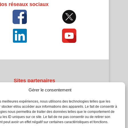
Nos réseaux sociaux
Sites partenaires
Gérer le consentement
5Façades
Atrium Patrimoine
les meilleures expériences, nous utilisons des technologies telles que les
 stocker et/ou accéder aux informations des appareils. Le fait de consentir à
Kiosque 21
gies nous permettra de traiter des données telles que le comportement de
L'Atelier Bois
 les ID uniques sur ce site. Le fait de ne pas consentir ou de retirer son
Planète Bâtiment
 peut avoir un effet négatif sur certaines caractéristiques et fonctions.
Woodsurfer