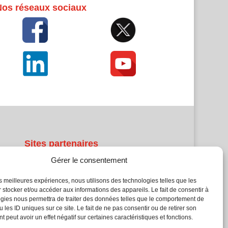
Nos réseaux sociaux
Sites partenaires
Gérer le consentement
5Façades
Atrium Patrimoine
les meilleures expériences, nous utilisons des technologies telles que les
 stocker et/ou accéder aux informations des appareils. Le fait de consentir à
Kiosque 21
gies nous permettra de traiter des données telles que le comportement de
L'Atelier Bois
 les ID uniques sur ce site. Le fait de ne pas consentir ou de retirer son
Planète Bâtiment
 peut avoir un effet négatif sur certaines caractéristiques et fonctions.
Woodsurfer