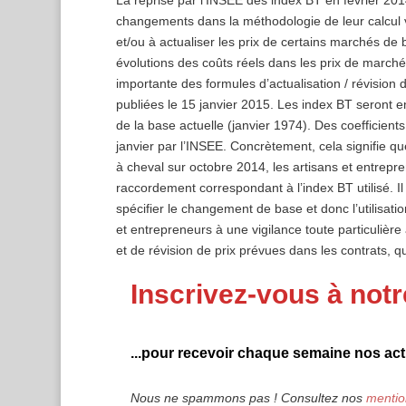
La reprise par l’INSEE des index BT en février 20
changements dans la méthodologie de leur calcul v
et/ou à actualiser les prix de certains marchés de 
évolutions des coûts réels dans les prix de marc
importante des formules d’actualisation / révision d
publiées le 15 janvier 2015. Les index BT seront en
de la base actuelle (janvier 1974). Des coefficien
janvier par l’INSEE. Concrètement, cela signifie qu
à cheval sur octobre 2014, les artisans et entrepre
raccordement correspondant à l’index BT utilisé. I
spécifier le changement de base et donc l’utilisa
et entrepreneurs à une vigilance toute particulière
et de révision de prix prévues dans les contrats, qu
Inscrivez-vous à notr
...pour recevoir chaque semaine nos actu
Nous ne spammons pas ! Consultez nos
mentio