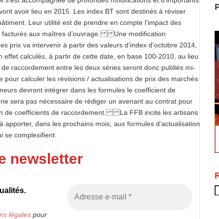
14 s’est accompagnée de profondes modifications et d’importants
P
ont avoir lieu en 2015. Les index BT sont destinés à réviser
bâtiment. Leur utilité est de prendre en compte l’impact des
hé facturés aux maîtres d’ouvrage. Une modification
es prix va intervenir à partir des valeurs d’index d’octobre 2014,
 effet calculés, à partir de cette date, en base 100-2010, au lieu
ts de raccordement entre les deux séries seront donc publiés mi-
e pour calculer les révisions / actualisations de prix des marchés
neurs devront intégrer dans les formules le coefficient de
l ne sera pas nécessaire de rédiger un avenant au contrat pour
tion de coefficients de raccordement. La FFB incite les artisans
 à apporter, dans les prochains mois, aux formules d’actualisation
i se complexifient.
e newsletter
R
alités.
ns légales
pour