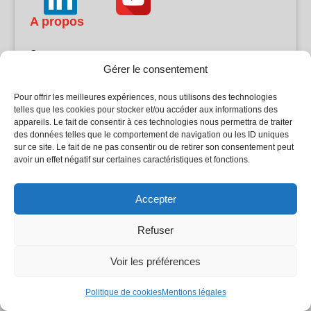
A propos
Contact
Gérer le consentement
Partenaires
Publicité
Pour offrir les meilleures expériences, nous utilisons des technologies
Mentions légales
telles que les cookies pour stocker et/ou accéder aux informations des
Politique de confidentialité
appareils. Le fait de consentir à ces technologies nous permettra de traiter
Sites partenaires
des données telles que le comportement de navigation ou les ID uniques
sur ce site. Le fait de ne pas consentir ou de retirer son consentement peut
avoir un effet négatif sur certaines caractéristiques et fonctions.
5Façades
Atrium Patrimoine
Kiosque 21
Accepter
L'Atelier Bois
Planète Bâtiment
Refuser
Woodsurfer
batijournal TV
Voir les préférences
Politique de cookies
Mentions légales