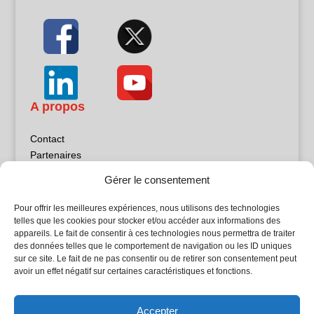
A propos
Contact
Partenaires
Publicité
Gérer le consentement
Mentions légales
Politique de confidentialité
Pour offrir les meilleures expériences, nous utilisons des technologies
Sites partenaires
telles que les cookies pour stocker et/ou accéder aux informations des
appareils. Le fait de consentir à ces technologies nous permettra de traiter
des données telles que le comportement de navigation ou les ID uniques
5Façades
sur ce site. Le fait de ne pas consentir ou de retirer son consentement peut
Atrium Patrimoine
avoir un effet négatif sur certaines caractéristiques et fonctions.
Kiosque 21
L'Atelier Bois
Accepter