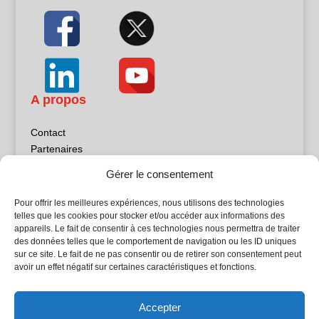
A propos
Contact
Partenaires
Publicité
Gérer le consentement
Mentions légales
Politique de confidentialité
Pour offrir les meilleures expériences, nous utilisons des technologies
Sites partenaires
telles que les cookies pour stocker et/ou accéder aux informations des
appareils. Le fait de consentir à ces technologies nous permettra de traiter
des données telles que le comportement de navigation ou les ID uniques
5Façades
sur ce site. Le fait de ne pas consentir ou de retirer son consentement peut
Atrium Patrimoine
avoir un effet négatif sur certaines caractéristiques et fonctions.
Kiosque 21
L'Atelier Bois
Accepter
Planète Bâtiment