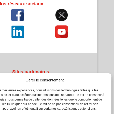
Nos réseaux sociaux
Sites partenaires
Gérer le consentement
5Façades
Atrium Patrimoine
les meilleures expériences, nous utilisons des technologies telles que les
 stocker et/ou accéder aux informations des appareils. Le fait de consentir à
Kiosque 21
gies nous permettra de traiter des données telles que le comportement de
L'Atelier Bois
 les ID uniques sur ce site. Le fait de ne pas consentir ou de retirer son
Planète Bâtiment
 peut avoir un effet négatif sur certaines caractéristiques et fonctions.
Woodsurfer