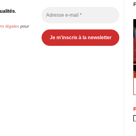
P
alités.
ns légales
pour
R