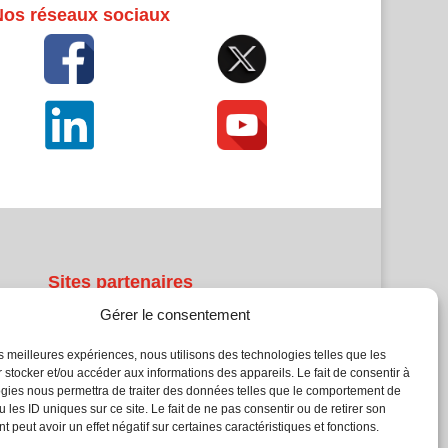
Nos réseaux sociaux
Sites partenaires
Gérer le consentement
5Façades
Atrium Patrimoine
les meilleures expériences, nous utilisons des technologies telles que les
 stocker et/ou accéder aux informations des appareils. Le fait de consentir à
Kiosque 21
gies nous permettra de traiter des données telles que le comportement de
L'Atelier Bois
 les ID uniques sur ce site. Le fait de ne pas consentir ou de retirer son
Planète Bâtiment
 peut avoir un effet négatif sur certaines caractéristiques et fonctions.
Woodsurfer