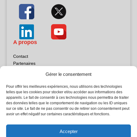
A propos
Contact
Partenaires
Publicité
Gérer le consentement
Mentions légales
Politique de confidentialité
Pour offrir les meilleures expériences, nous utilisons des technologies
Sites partenaires
telles que les cookies pour stocker et/ou accéder aux informations des
appareils. Le fait de consentir à ces technologies nous permettra de traiter
des données telles que le comportement de navigation ou les ID uniques
5Façades
sur ce site. Le fait de ne pas consentir ou de retirer son consentement peut
Atrium Patrimoine
avoir un effet négatif sur certaines caractéristiques et fonctions.
Kiosque 21
L'Atelier Bois
Accepter
Planète Bâtiment