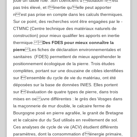
joue un faible rôle. Son coefficient d’isolation n’est
pas très élevé, et l’inertie qu’elle peut apporter
n’est pas prise en compte dans les calculs thermiques.
Sur ce point, des recherches vont être engagées par le ­
CTMNC (Centre technique des matériaux naturels de
construction) pour mieux qualifier les apports en inertie
thermique.
Des FDES pour mieux connaître la
pierre
Les fiches de déclaration environnementales et
sanitaires (FDES) permettent de mieux appréhender le
positionnement écologique de la pierre. Trois études
complètes, portant sur une douzaine de cibles identifiées
sur l’ensemble du cycle de vie du matériau, ont été
déposées sur la base de données INIES. Elles portent
sur l’évaluation de quatre types de pierre, dans trois
mises en oeuvre différentes : le grès des Vosges dans
la maçonnerie de mur double, le calcaire ferme de
Bourgogne posé en pierre agrafée, le granit de Bretagne
et le calcaire dur du Sud utilisés en revêtement de sol.
Ces analyses de cycle de vie (ACV) étudient différents
paramètres, dont la consommation d’énergie primaire,