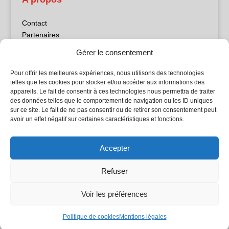
Contact
Partenaires
Publicité
Gérer le consentement
Mentions légales
Politique de confidentialité
Pour offrir les meilleures expériences, nous utilisons des technologies
Sites partenaires
telles que les cookies pour stocker et/ou accéder aux informations des
appareils. Le fait de consentir à ces technologies nous permettra de traiter
des données telles que le comportement de navigation ou les ID uniques
5Façades
sur ce site. Le fait de ne pas consentir ou de retirer son consentement peut
Atrium Patrimoine
avoir un effet négatif sur certaines caractéristiques et fonctions.
Kiosque 21
L'Atelier Bois
Accepter
Planète Bâtiment
Woodsurfer
Refuser
batijournal TV
Voir les préférences
© Batijournal 2024
Politique de cookies
Mentions légales