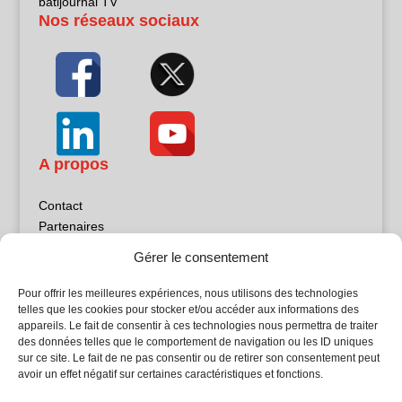
batijournal TV
Nos réseaux sociaux
A propos
Contact
Partenaires
Publicité
Gérer le consentement
Mentions légales
Politique de confidentialité
Pour offrir les meilleures expériences, nous utilisons des technologies
Sites partenaires
telles que les cookies pour stocker et/ou accéder aux informations des
appareils. Le fait de consentir à ces technologies nous permettra de traiter
des données telles que le comportement de navigation ou les ID uniques
5Façades
sur ce site. Le fait de ne pas consentir ou de retirer son consentement peut
Atrium Patrimoine
avoir un effet négatif sur certaines caractéristiques et fonctions.
Kiosque 21