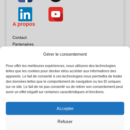
A propos
Contact
Partenaires
Publicité
Gérer le consentement
Mentions légales
Politique de confidentialité
Pour offrir les meilleures expériences, nous utilisons des technologies
Sites partenaires
telles que les cookies pour stocker et/ou accéder aux informations des
appareils. Le fait de consentir à ces technologies nous permettra de traiter
des données telles que le comportement de navigation ou les ID uniques
5Façades
sur ce site. Le fait de ne pas consentir ou de retirer son consentement peut
Atrium Patrimoine
avoir un effet négatif sur certaines caractéristiques et fonctions.
Kiosque 21
L'Atelier Bois
Accepter
Planète Bâtiment
Woodsurfer
Refuser
batijournal TV