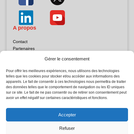
A propos
Contact
Partenaires
Publicité
Gérer le consentement
Mentions légales
Politique de confidentialité
Pour offrir les meilleures expériences, nous utilisons des technologies
Sites partenaires
telles que les cookies pour stocker et/ou accéder aux informations des
appareils. Le fait de consentir à ces technologies nous permettra de traiter
des données telles que le comportement de navigation ou les ID uniques
5Façades
sur ce site. Le fait de ne pas consentir ou de retirer son consentement peut
Atrium Patrimoine
avoir un effet négatif sur certaines caractéristiques et fonctions.
Kiosque 21
L'Atelier Bois
Accepter
Planète Bâtiment
Woodsurfer
Refuser
batijournal TV