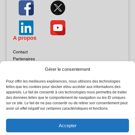
A propos
Contact
Partenaires
Publicité
Gérer le consentement
Mentions légales
Politique de confidentialité
Pour offrir les meilleures expériences, nous utilisons des technologies
Sites partenaires
telles que les cookies pour stocker et/ou accéder aux informations des
appareils. Le fait de consentir à ces technologies nous permettra de traiter
des données telles que le comportement de navigation ou les ID uniques
5Façades
sur ce site. Le fait de ne pas consentir ou de retirer son consentement peut
Atrium Patrimoine
avoir un effet négatif sur certaines caractéristiques et fonctions.
Kiosque 21
L'Atelier Bois
Accepter
Planète Bâtiment
Woodsurfer