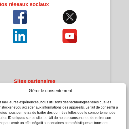
Nos réseaux sociaux
Sites partenaires
Gérer le consentement
5Façades
Atrium Patrimoine
les meilleures expériences, nous utilisons des technologies telles que les
 stocker et/ou accéder aux informations des appareils. Le fait de consentir à
Kiosque 21
gies nous permettra de traiter des données telles que le comportement de
L'Atelier Bois
 les ID uniques sur ce site. Le fait de ne pas consentir ou de retirer son
Planète Bâtiment
 peut avoir un effet négatif sur certaines caractéristiques et fonctions.
Woodsurfer