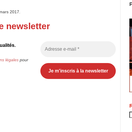
P
 mars 2017.
e newsletter
alités.
ns légales
pour
R