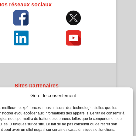
Nos réseaux sociaux
Sites partenaires
Gérer le consentement
5Façades
Atrium Patrimoine
les meilleures expériences, nous utilisons des technologies telles que les
 stocker et/ou accéder aux informations des appareils. Le fait de consentir à
Kiosque 21
gies nous permettra de traiter des données telles que le comportement de
L'Atelier Bois
 les ID uniques sur ce site. Le fait de ne pas consentir ou de retirer son
Planète Bâtiment
 peut avoir un effet négatif sur certaines caractéristiques et fonctions.
Woodsurfer