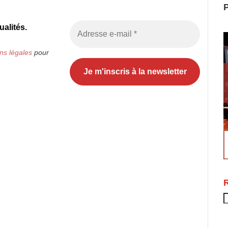
P
alités.
ns légales
pour
R