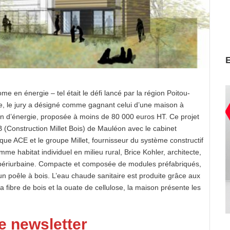
me en énergie – tel était le défi lancé par la région Poitou-
ce, le jury a désigné comme gagnant celui d’une maison à
on d’énergie, proposée à moins de 80 000 euros HT. Ce projet
B (Construction Millet Bois) de Mauléon avec le cabinet
ique ACE et le groupe Millet, fournisseur du système constructif
me habitat individuel en milieu rural, Brice Kohler, architecte,
 périurbaine. Compacte et composée de modules préfabriqués,
un poêle à bois. L’eau chaude sanitaire est produite grâce aux
la fibre de bois et la ouate de cellulose, la maison présente les
e newsletter