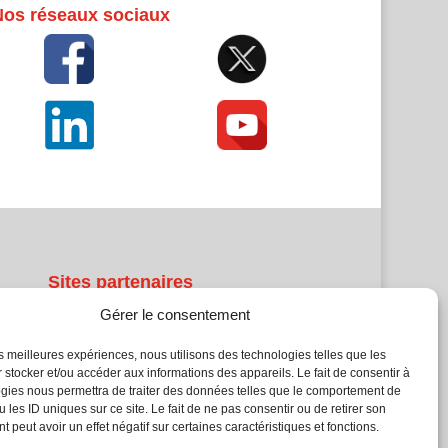
Nos réseaux sociaux
Sites partenaires
Gérer le consentement
5Façades
Atrium Patrimoine
les meilleures expériences, nous utilisons des technologies telles que les
 stocker et/ou accéder aux informations des appareils. Le fait de consentir à
Kiosque 21
gies nous permettra de traiter des données telles que le comportement de
L'Atelier Bois
 les ID uniques sur ce site. Le fait de ne pas consentir ou de retirer son
Planète Bâtiment
 peut avoir un effet négatif sur certaines caractéristiques et fonctions.
Woodsurfer