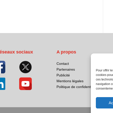
éseaux sociaux
A propos
Contact
Partenaires
Pour offrir 
Publicité
cookies pour
ces technolo
Mentions légales
navigation ou
Politique de confidentialité
consentement
Ac