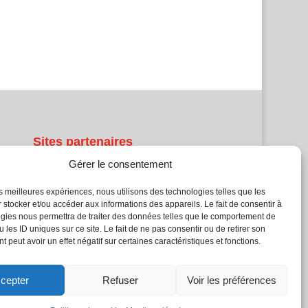
Sites partenaires
Gérer le consentement
5Façades
Atrium Patrimoine
les meilleures expériences, nous utilisons des technologies telles que les
Kiosque 21
 stocker et/ou accéder aux informations des appareils. Le fait de consentir à
gies nous permettra de traiter des données telles que le comportement de
L'Atelier Bois
 les ID uniques sur ce site. Le fait de ne pas consentir ou de retirer son
Planète Bâtiment
 peut avoir un effet négatif sur certaines caractéristiques et fonctions.
Woodsurfer
batijournal TV
cepter
Refuser
Voir les préférences