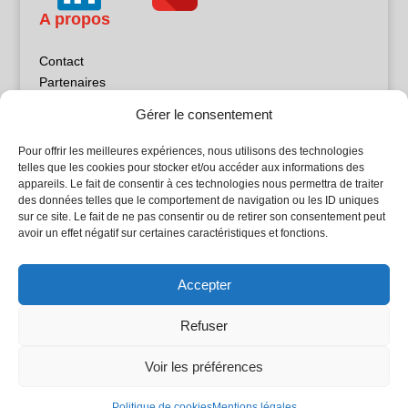
A propos
Contact
Partenaires
Publicité
Gérer le consentement
Mentions légales
Politique de confidentialité
Pour offrir les meilleures expériences, nous utilisons des technologies
Sites partenaires
telles que les cookies pour stocker et/ou accéder aux informations des
appareils. Le fait de consentir à ces technologies nous permettra de traiter
des données telles que le comportement de navigation ou les ID uniques
5Façades
sur ce site. Le fait de ne pas consentir ou de retirer son consentement peut
Atrium Patrimoine
avoir un effet négatif sur certaines caractéristiques et fonctions.
Kiosque 21
L'Atelier Bois
Accepter
Planète Bâtiment
Woodsurfer
Refuser
batijournal TV
Voir les préférences
© Batijournal 2024
Politique de cookies
Mentions légales