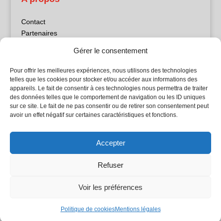
Contact
Partenaires
Publicité
Gérer le consentement
Mentions légales
Politique de confidentialité
Pour offrir les meilleures expériences, nous utilisons des technologies
Sites partenaires
telles que les cookies pour stocker et/ou accéder aux informations des
appareils. Le fait de consentir à ces technologies nous permettra de traiter
des données telles que le comportement de navigation ou les ID uniques
5Façades
sur ce site. Le fait de ne pas consentir ou de retirer son consentement peut
Atrium Patrimoine
avoir un effet négatif sur certaines caractéristiques et fonctions.
Kiosque 21
L'Atelier Bois
Accepter
Planète Bâtiment
Woodsurfer
Refuser
batijournal TV
Voir les préférences
© Batijournal 2024
Politique de cookies
Mentions légales