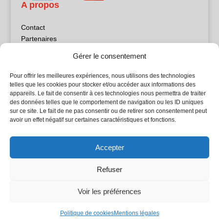
A propos
Contact
Partenaires
Publicité
Gérer le consentement
Mentions légales
Politique de confidentialité
Pour offrir les meilleures expériences, nous utilisons des technologies
Sites partenaires
telles que les cookies pour stocker et/ou accéder aux informations des
appareils. Le fait de consentir à ces technologies nous permettra de traiter
des données telles que le comportement de navigation ou les ID uniques
5Façades
sur ce site. Le fait de ne pas consentir ou de retirer son consentement peut
Atrium Patrimoine
avoir un effet négatif sur certaines caractéristiques et fonctions.
Kiosque 21
L'Atelier Bois
Accepter
Planète Bâtiment
Woodsurfer
Refuser
batijournal TV
Voir les préférences
© Batijournal 2024
Politique de cookies
Mentions légales