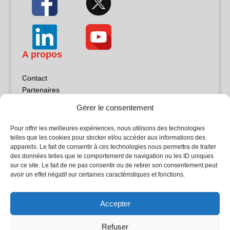
A propos
Contact
Partenaires
Publicité
Gérer le consentement
Mentions légales
Politique de confidentialité
Pour offrir les meilleures expériences, nous utilisons des technologies
Sites partenaires
telles que les cookies pour stocker et/ou accéder aux informations des
appareils. Le fait de consentir à ces technologies nous permettra de traiter
des données telles que le comportement de navigation ou les ID uniques
5Façades
sur ce site. Le fait de ne pas consentir ou de retirer son consentement peut
Atrium Patrimoine
avoir un effet négatif sur certaines caractéristiques et fonctions.
Kiosque 21
L'Atelier Bois
Accepter
Planète Bâtiment
Woodsurfer
Refuser