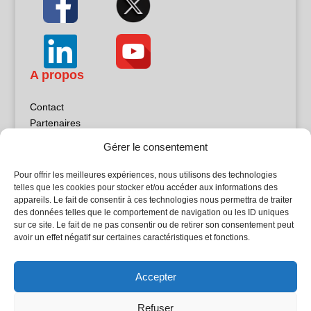
A propos
Contact
Partenaires
Publicité
Gérer le consentement
Mentions légales
Politique de confidentialité
Pour offrir les meilleures expériences, nous utilisons des technologies
Sites partenaires
telles que les cookies pour stocker et/ou accéder aux informations des
appareils. Le fait de consentir à ces technologies nous permettra de traiter
des données telles que le comportement de navigation ou les ID uniques
5Façades
sur ce site. Le fait de ne pas consentir ou de retirer son consentement peut
Atrium Patrimoine
avoir un effet négatif sur certaines caractéristiques et fonctions.
Kiosque 21
L'Atelier Bois
Accepter
Planète Bâtiment
Woodsurfer
Refuser