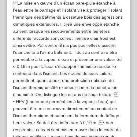
La mise en œuvre d’un écran pare-­pluie étanche à
l’eau entre le bardage et l’isolant vise à protéger l’isolant
thermique des bâtiments à ossature bois des agressions
climatiques extérieures. Il crée une enveloppe étanche
au vent lorsque les recouvrements entre lés et les
différents raccords sont collés : l’entrée d’air froid est
ainsi évitée. Par contre, il n’a pas pour effet d’assurer
l’étanchéité à l’air du bâtiment. Il doit au contraire être
perméable à la vapeur d’eau et présenter une valeur Sd
≤ 0,18 m pour laisser s’échapper l’humidité résiduelle
contenue dans l’isolant. Les écrans de sous-­toiture
permettent, quant à eux, une protection optimale de
l’isolant thermique côté extérieur contre la pénétration
d’humidité. On distingue les écrans de sous-­toiture :
• HPV (hautement perméables à la vapeur d’eau) qui
peuvent être mis en œuvre directement au contact de
l’isolant thermique et autorisent la fermeture du faîtage.
Leur valeur Sd doit être inférieure à 0,10 m ; • non
respirants : ceux-ci sont mis en œuvre dans le cadre de
toitures ventilées. La sous-­face de ces écrans (ou du