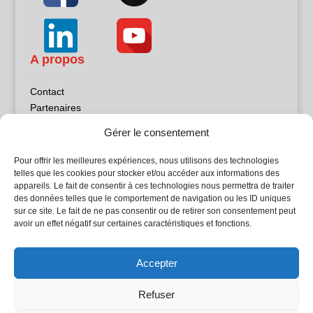
A propos
Contact
Partenaires
Publicité
Gérer le consentement
Mentions légales
Politique de confidentialité
Pour offrir les meilleures expériences, nous utilisons des technologies
Sites partenaires
telles que les cookies pour stocker et/ou accéder aux informations des
appareils. Le fait de consentir à ces technologies nous permettra de traiter
des données telles que le comportement de navigation ou les ID uniques
5Façades
sur ce site. Le fait de ne pas consentir ou de retirer son consentement peut
Atrium Patrimoine
avoir un effet négatif sur certaines caractéristiques et fonctions.
Kiosque 21
L'Atelier Bois
Accepter
Planète Bâtiment
Woodsurfer
Refuser
batijournal TV