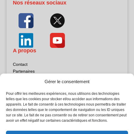
Nos réseaux sociaux
A propos
Contact
Partenaires
Publicité
Gérer le consentement
Mentions légales
Politique de confidentialité
Pour offrir les meilleures expériences, nous utilisons des technologies
Sites partenaires
telles que les cookies pour stocker et/ou accéder aux informations des
appareils. Le fait de consentir à ces technologies nous permettra de traiter
des données telles que le comportement de navigation ou les ID uniques
5Façades
sur ce site. Le fait de ne pas consentir ou de retirer son consentement peut
Atrium Patrimoine
avoir un effet négatif sur certaines caractéristiques et fonctions.
Kiosque 21
L'Atelier Bois