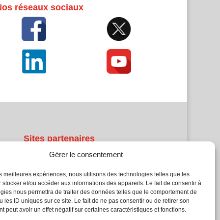
Nos réseaux sociaux
Sites partenaires
Gérer le consentement
5Façades
Atrium Patrimoine
les meilleures expériences, nous utilisons des technologies telles que les
 stocker et/ou accéder aux informations des appareils. Le fait de consentir à
Kiosque 21
gies nous permettra de traiter des données telles que le comportement de
L'Atelier Bois
 les ID uniques sur ce site. Le fait de ne pas consentir ou de retirer son
Planète Bâtiment
 peut avoir un effet négatif sur certaines caractéristiques et fonctions.
Woodsurfer