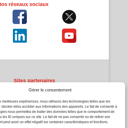
Nos réseaux sociaux
Sites partenaires
Gérer le consentement
5Façades
Atrium Patrimoine
les meilleures expériences, nous utilisons des technologies telles que les
 stocker et/ou accéder aux informations des appareils. Le fait de consentir à
Kiosque 21
gies nous permettra de traiter des données telles que le comportement de
L'Atelier Bois
 les ID uniques sur ce site. Le fait de ne pas consentir ou de retirer son
Planète Bâtiment
 peut avoir un effet négatif sur certaines caractéristiques et fonctions.
Woodsurfer