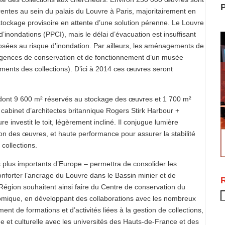
P
entes au sein du palais du Louvre à Paris, majoritairement en
stockage provisoire en attente d’une solution pérenne. Le Louvre
d’inondations (PPCI), mais le délai d’évacuation est insuffisant
posées au risque d’inondation. Par ailleurs, les aménagements de
igences de conservation et de fonctionnement d’un musée
ents des collections). D’ici à 2014 ces œuvres seront
 dont 9 600 m² réservés au stockage des œuvres et 1 700 m²
 cabinet d’architectes britannique Rogers Stirk Harbour +
 investit le toit, légèrement incliné. Il conjugue lumière
tion des œuvres, et haute performance pour assurer la stabilité
collections.
 plus importants d’Europe – permettra de consolider les
onforter l’ancrage du Louvre dans le Bassin minier et de
 la Région souhaitent ainsi faire du Centre de conservation du
R
omique, en développant des collaborations avec les nombreux
nt de formations et d’activités liées à la gestion de collections,
ue et culturelle avec les universités des Hauts-de-France et des