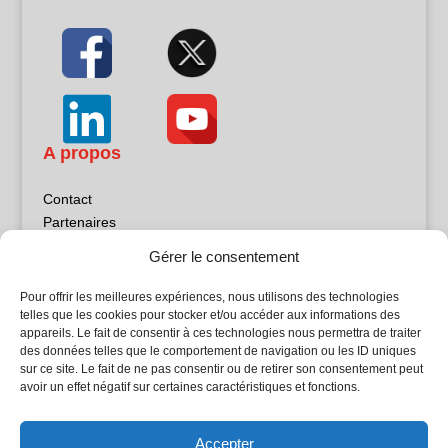
A propos
Contact
Partenaires
Publicité
Gérer le consentement
Mentions légales
Politique de confidentialité
Pour offrir les meilleures expériences, nous utilisons des technologies
Sites partenaires
telles que les cookies pour stocker et/ou accéder aux informations des
appareils. Le fait de consentir à ces technologies nous permettra de traiter
des données telles que le comportement de navigation ou les ID uniques
5Façades
sur ce site. Le fait de ne pas consentir ou de retirer son consentement peut
Atrium Patrimoine
avoir un effet négatif sur certaines caractéristiques et fonctions.
Kiosque 21
L'Atelier Bois
Accepter