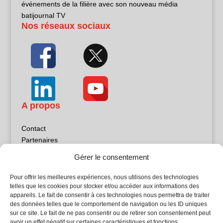
événements de la filière avec son nouveau média
batijournal TV
Nos réseaux sociaux
A propos
Contact
Partenaires
Publicité
Gérer le consentement
Mentions légales
Politique de confidentialité
Pour offrir les meilleures expériences, nous utilisons des technologies
Sites partenaires
telles que les cookies pour stocker et/ou accéder aux informations des
appareils. Le fait de consentir à ces technologies nous permettra de traiter
des données telles que le comportement de navigation ou les ID uniques
5Façades
sur ce site. Le fait de ne pas consentir ou de retirer son consentement peut
Atrium Patrimoine
avoir un effet négatif sur certaines caractéristiques et fonctions.