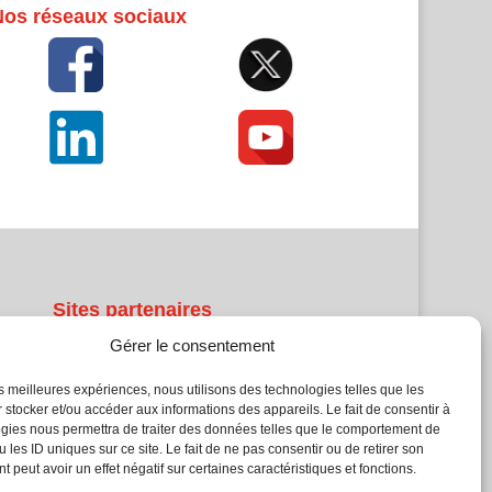
Nos réseaux sociaux
Sites partenaires
Gérer le consentement
5Façades
Atrium Patrimoine
les meilleures expériences, nous utilisons des technologies telles que les
 stocker et/ou accéder aux informations des appareils. Le fait de consentir à
Kiosque 21
gies nous permettra de traiter des données telles que le comportement de
L'Atelier Bois
 les ID uniques sur ce site. Le fait de ne pas consentir ou de retirer son
Planète Bâtiment
 peut avoir un effet négatif sur certaines caractéristiques et fonctions.
Woodsurfer