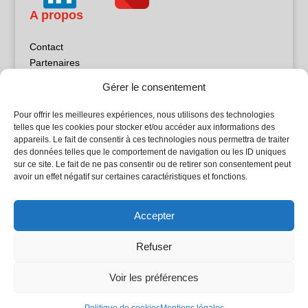
A propos
Contact
Partenaires
Publicité
Gérer le consentement
Mentions légales
Politique de confidentialité
Pour offrir les meilleures expériences, nous utilisons des technologies
Sites partenaires
telles que les cookies pour stocker et/ou accéder aux informations des
appareils. Le fait de consentir à ces technologies nous permettra de traiter
des données telles que le comportement de navigation ou les ID uniques
5Façades
sur ce site. Le fait de ne pas consentir ou de retirer son consentement peut
Atrium Patrimoine
avoir un effet négatif sur certaines caractéristiques et fonctions.
Kiosque 21
L'Atelier Bois
Accepter
Planète Bâtiment
Woodsurfer
Refuser
batijournal TV
Voir les préférences
© Batijournal 2024