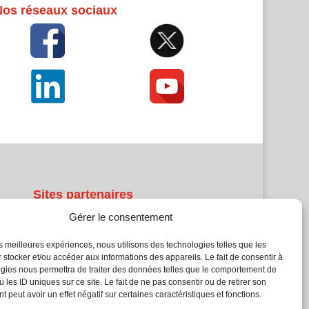
Nos réseaux sociaux
Sites partenaires
Gérer le consentement
5Façades
Atrium Patrimoine
les meilleures expériences, nous utilisons des technologies telles que les
 stocker et/ou accéder aux informations des appareils. Le fait de consentir à
Kiosque 21
gies nous permettra de traiter des données telles que le comportement de
L'Atelier Bois
 les ID uniques sur ce site. Le fait de ne pas consentir ou de retirer son
Planète Bâtiment
 peut avoir un effet négatif sur certaines caractéristiques et fonctions.
Woodsurfer