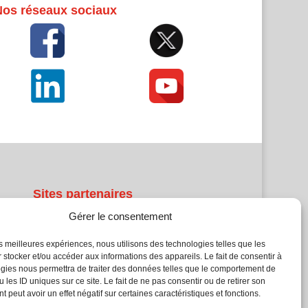
Nos réseaux sociaux
Sites partenaires
Gérer le consentement
5Façades
Atrium Patrimoine
les meilleures expériences, nous utilisons des technologies telles que les
 stocker et/ou accéder aux informations des appareils. Le fait de consentir à
Kiosque 21
gies nous permettra de traiter des données telles que le comportement de
L'Atelier Bois
 les ID uniques sur ce site. Le fait de ne pas consentir ou de retirer son
Planète Bâtiment
 peut avoir un effet négatif sur certaines caractéristiques et fonctions.
Woodsurfer