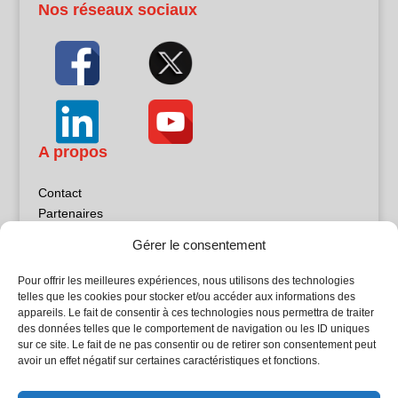
Nos réseaux sociaux
A propos
Contact
Partenaires
Publicité
Gérer le consentement
Mentions légales
Politique de confidentialité
Pour offrir les meilleures expériences, nous utilisons des technologies
Sites partenaires
telles que les cookies pour stocker et/ou accéder aux informations des
appareils. Le fait de consentir à ces technologies nous permettra de traiter
des données telles que le comportement de navigation ou les ID uniques
5Façades
sur ce site. Le fait de ne pas consentir ou de retirer son consentement peut
Atrium Patrimoine
avoir un effet négatif sur certaines caractéristiques et fonctions.
Kiosque 21
L'Atelier Bois